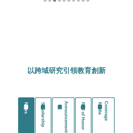
以跨域研究引領教育創新
最新消息 News
學院獎學金 Scholarship
學院公告 A
n
n
o
u
n
c
e
m
e
n
t
學院榮譽榜 Roll of Honor
媒體報導
M
e
d
i
a
C
o
v
e
r
a
g
e