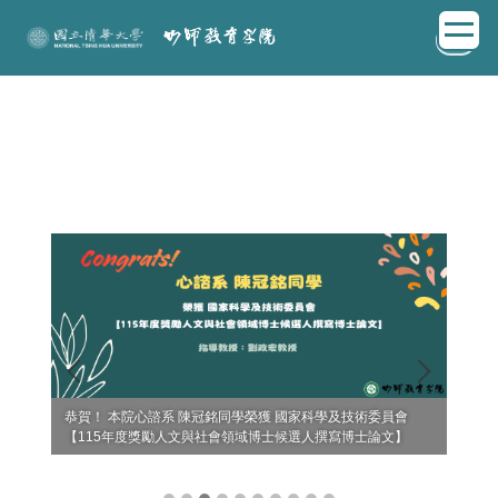
跳
EN
到
主
要
內
容
區
術研討會
恭賀！ 本院心諮系 陳冠銘同學榮獲 國家科學及技術委員會
恭賀！
【115年度獎勵人文與社會領域博士候選人撰寫博士論文】
【1