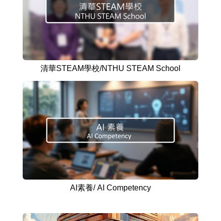
清華STEAM學校/NTHU STEAM School
AI素養/ AI Competency