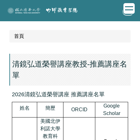
跳
EN
到
主
要
內
首頁
容
區
清鏡弘道榮譽講座教授-推薦講座名
單
2026清鏡弘道榮譽講座 推薦講座名單
Google
姓名
簡歷
ORCID
Scholar
美國北伊
利諾大學
教育科