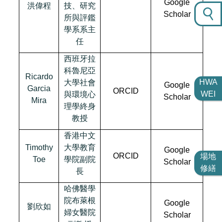
Google
洪偉程
技、研究
Scholar
所與評鑑
學系系主
任
西班牙拉
科魯尼亞
Ricardo
HWA
大學社會
Google
Garcia
ORCID
WEI
與環境心
Scholar
Mira
理學終身
教授
香港中文
Timothy
大學教育
Google
ORCID
場地
Toe
學院副院
Scholar
修繕
長
哈佛醫學
院布萊根
Google
劉欣如
婦女醫院
Scholar