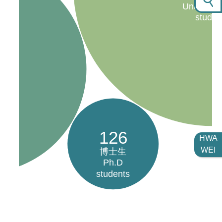
Undergra
studen
e
126
HWA
WEI
博士生
Ph.D
students